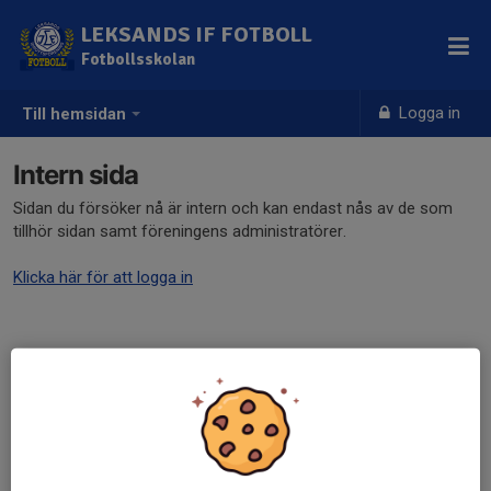
LEKSANDS IF FOTBOLL
Fotbollsskolan
Logga in
Till hemsidan
Intern sida
Sidan du försöker nå är intern och kan endast nås av de som
tillhör sidan samt föreningens administratörer.
Klicka här för att logga in