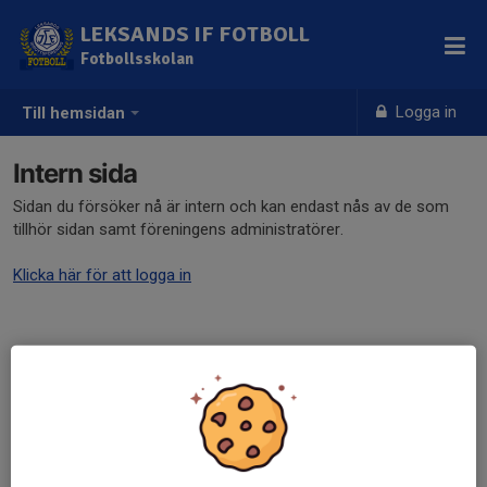
LEKSANDS IF FOTBOLL
Fotbollsskolan
Logga in
Till hemsidan
Intern sida
Sidan du försöker nå är intern och kan endast nås av de som
tillhör sidan samt föreningens administratörer.
Klicka här för att logga in