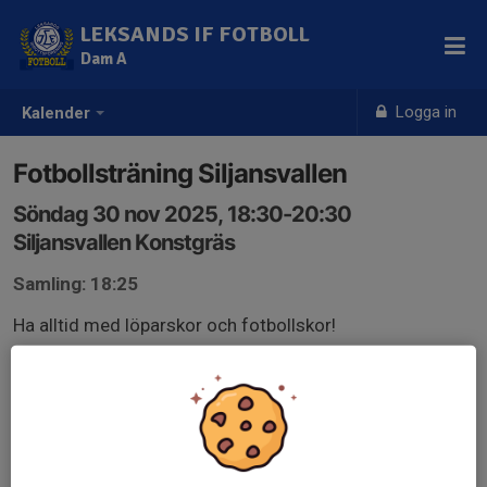
LEKSANDS IF FOTBOLL
Dam A
Logga in
Kalender
Fotbollsträning Siljansvallen
Söndag 30 nov 2025, 18:30-20:30
Siljansvallen Konstgräs
Samling: 18:25
Ha alltid med löparskor och fotbollskor!