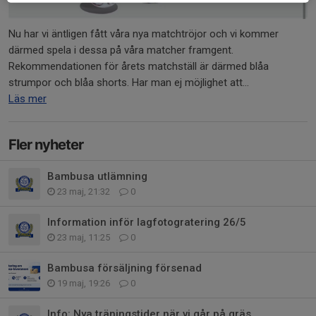
Nu har vi äntligen fått våra nya matchtröjor och vi kommer
därmed spela i dessa på våra matcher framgent.
Rekommendationen för årets matchställ är därmed blåa
strumpor och blåa shorts. Har man ej möjlighet att...
Läs mer
Fler nyheter
Bambusa utlämning
23 maj, 21:32
0
Information inför lagfotogratering 26/5
23 maj, 11:25
0
Bambusa försäljning försenad
19 maj, 19:26
0
Info: Nya träningstider när vi går på gräs