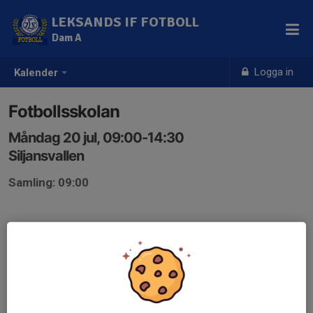
LEKSANDS IF FOTBOLL
Dam A
Logga in
Kalender
Fotbollsskolan
Måndag 20 jul, 09:00-14:30
Siljansvallen
Samling: 09:00