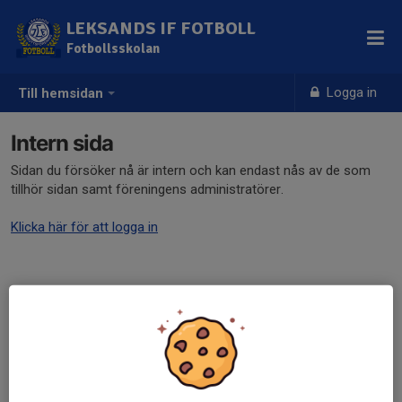
LEKSANDS IF FOTBOLL
Fotbollsskolan
Logga in
Till hemsidan
Intern sida
Sidan du försöker nå är intern och kan endast nås av de som
tillhör sidan samt föreningens administratörer.
Klicka här för att logga in