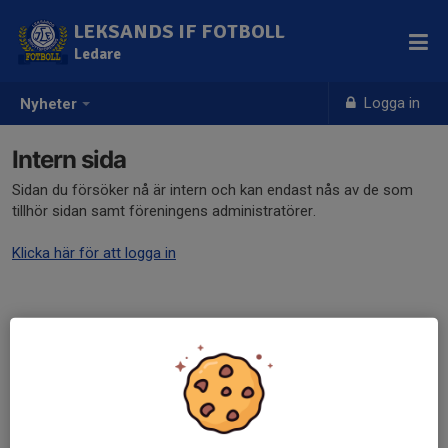
LEKSANDS IF FOTBOLL
Ledare
Logga in
Nyheter
Intern sida
Sidan du försöker nå är intern och kan endast nås av de som
tillhör sidan samt föreningens administratörer.
Klicka här för att logga in