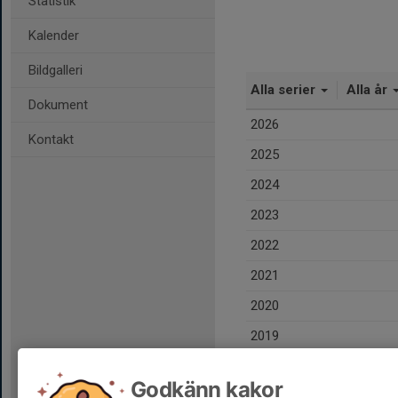
Statistik
Kalender
Bildgalleri
Alla serier
Alla år
Dokument
2026
Kontakt
2025
2024
2023
2022
2021
2020
2019
Totalt
Godkänn kakor