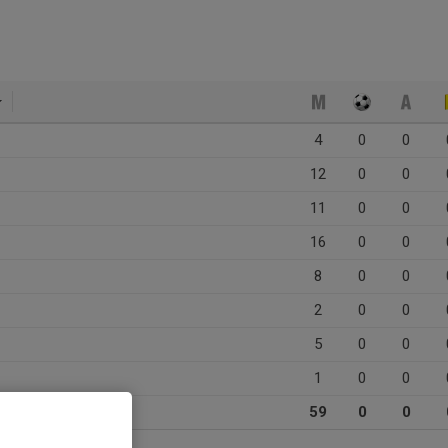
4
0
0
12
0
0
11
0
0
16
0
0
8
0
0
2
0
0
5
0
0
1
0
0
59
0
0