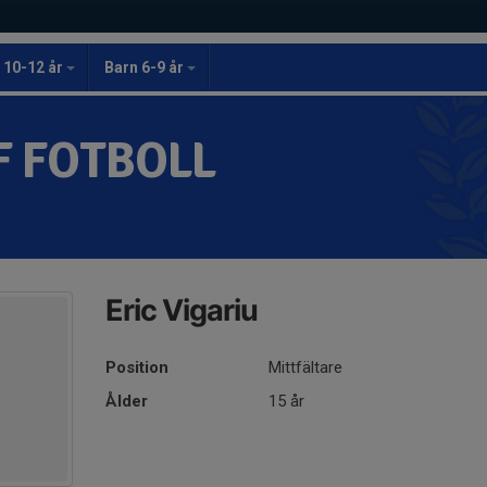
 10-12 år
Barn 6-9 år
F FOTBOLL
Eric Vigariu
Position
Mittfältare
Ålder
15 år