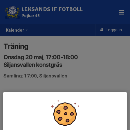
LEKSANDS IF FOTBOLL
Pojkar 15
Logga in
Kalender
Träning
Onsdag 20 maj, 17:00-18:00
Siljansvallen konstgräs
Samling: 17:00, Siljansvallen