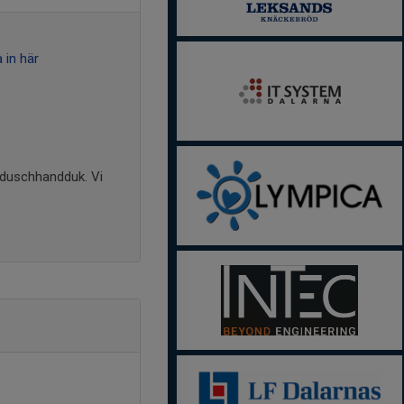
 in här
h duschhandduk. Vi