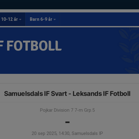
 10-12 år
Barn 6-9 år
F FOTBOLL
Samuelsdals IF Svart - Leksands IF Fotboll
Pojkar Division 7 7-m Grp.5
-
20 sep 2025, 14:30, Samuelsdals IP