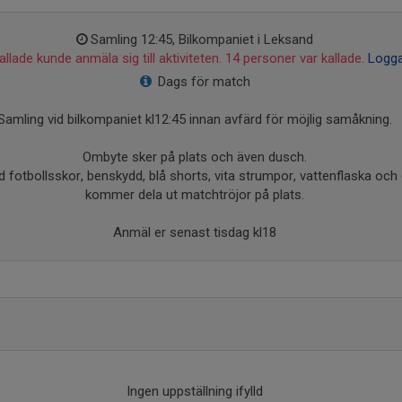
Samling 12:45, Bilkompaniet i Leksand
llade kunde anmäla sig till aktiviteten. 14 personer var kallade.
Logga
Dags för match
Samling vid bilkompaniet kl12:45 innan avfärd för möjlig samåkning.
Ombyte sker på plats och även dusch.
 fotbollsskor, benskydd, blå shorts, vita strumpor, vattenflaska oc
kommer dela ut matchtröjor på plats.
Anmäl er senast tisdag kl18
Ingen uppställning ifylld