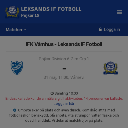
LEKSANDS IF FOTBOLL
Pojkar 15
Logga in
Matcher
IFK Våmhus - Leksands IF Fotboll
Pojkar Division 6 7-m Grp.1
-
31 maj, 11:00, Våmevi
Samling 10:00
Endast kallade kunde anmäla sig till aktiviteten. 14 personer var kallade.
Logga in här
Ombyte sker på plats och även dusch. Kom ihåg att ta med
fotbollsskor, benskydd, blå shorts, vita strumpor, vattenflaska och
duschhandduk. Vi delar ut matchtröjor på plats.