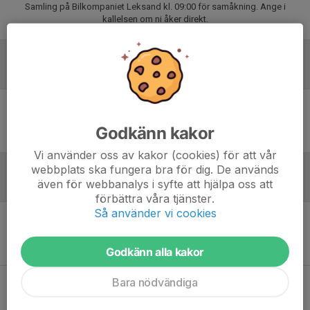
Samling på Bilkompaniet Leksand kl. 09:00 för samåkning. Ange i
kallelsen om ni åker direkt.
Laguppställning
Ingen uppställning ifylld
Godkänn kakor
Vi använder oss av kakor (cookies) för att vår
webbplats ska fungera bra för dig. De används
även för webbanalys i syfte att hjälpa oss att
Referat
förbättra våra tjänster.
Så använder vi cookies
Inget referat skrivet
Godkänn alla kakor
Bara nödvändiga