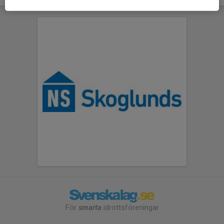
För
smarta
idrottsföreningar