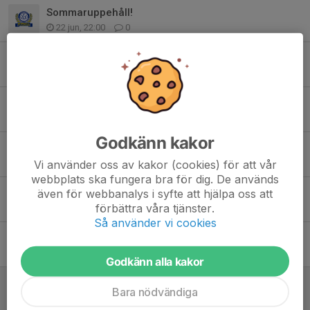
Sommaruppehåll!
22 jun, 22:00
0
Tack för helgens cup!
14 jun, 16:50
0
Matchcamp 12-14/6 - Spelschema & Lagindelning
8 jun, 22:06
1
Godkänn kakor
Träningstider
2 jun, 12:29
0
Vi använder oss av kakor (cookies) för att vår
webbplats ska fungera bra för dig. De används
Kallelser
även för webbanalys i syfte att hjälpa oss att
förbättra våra tjänster.
26 maj, 09:30
0
Så använder vi cookies
Leverans från Bambusa
24 maj, 19:02
0
Godkänn alla kakor
Kristi himmelsfärd mini-cup
Bara nödvändiga
14 maj, 22:08
0