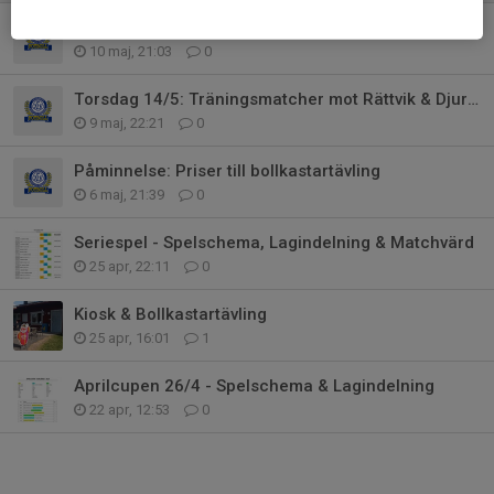
Tjänstgöring kiosken Siljansvallen
10 maj, 21:03
0
Torsdag 14/5: Träningsmatcher mot Rättvik & Djurmo
9 maj, 22:21
0
Påminnelse: Priser till bollkastartävling
6 maj, 21:39
0
Seriespel - Spelschema, Lagindelning & Matchvärd
25 apr, 22:11
0
Kiosk & Bollkastartävling
25 apr, 16:01
1
Aprilcupen 26/4 - Spelschema & Lagindelning
22 apr, 12:53
0