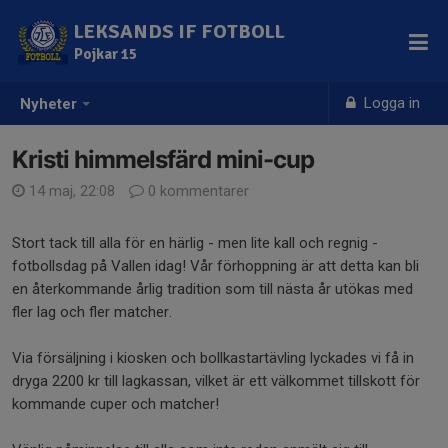
LEKSANDS IF FOTBOLL
Pojkar 15
Logga in
Nyheter
Kristi himmelsfärd mini-cup
14 maj, 22:08
0 kommentarer
Stort tack till alla för en härlig - men lite kall och regnig -
fotbollsdag på Vallen idag! Vår förhoppning är att detta kan bli
en återkommande årlig tradition som till nästa år utökas med
fler lag och fler matcher.
Via försäljning i kiosken och bollkastartävling lyckades vi få in
dryga 2200 kr till lagkassan, vilket är ett välkommet tillskott för
kommande cuper och matcher!