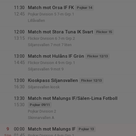
11:30
Match mot Orsa IF FK
Pojkar 14
12:45
Pojkar Division 5 7-m Grp.1
Lillåvallen
12:00
Match mot Stora Tuna IK Svart
Flickor 15
13:15
Flickor Division 6 7-m Grp.2
Siljansvallen 7 mot 7 liten
13:00
Match mot Hulåns IF Grön
Flickor 12/13
14:45
Flickor Division 4 9-m Grp.1
Siljansvallen 9 mot 9
13:00
Kioskpass Siljansvallen
Flickor 12/13
16:30
Siljansvallen kiosk
13:30
Match mot Malungs IF/Sälen-Lima Fotboll
15:30
Pojkar 09/11
Pojkar Division 2
Skinnarvallen A
9
00:00
Match mot Malungs IF
Pojkar 13
01:45
Sön
Pojkar Division 4 9-m Grp.1