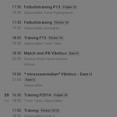
17:30
Fotbollsträning P13
Pojkar 13
19:30
Siljansvallen, 9 mot 9 gräsplanen
17:45
Fotbollsträning
Flickor 14
19:30
Siljansvallen, konstgräs
18:00
Träning F15
Flickor 15
19:30
Siljansvallen 7 mot 7 liten
18:30
Match mot IFK Våmhus
Dam U
20:30
Division 4 Dam Norra Dalarna
Våmevi
19:00
* intresseanmälan* Våmhus - Dam U
21:00
Dam U
Siljansvallen
20
16:30
Träning P2016
Pojkar 16
18:00
Tor
7 mot 7 ytan, Siljansvallen
17:00
Träning
Flickor 12/13
18:30
Siljansvallen 9 mot 9