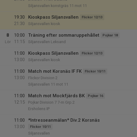
Siljansvallen konstgräs 11 mot 11
19:30
Kioskpass Siljansvallen
Flickor 12/13
21:30
Siljansvallen kiosk
8
10:00
Träning efter sommaruppehållet
Pojkar 18
11:15
Lör
Siljansvallen Leksand
11:00
Kioskpass Siljansvallen
Flickor 12/13
13:00
Siljansvallen kiosk
11:00
Match mot Korsnäs IF FK
Flickor 10/11
13:00
Flickor Division 2
Siljansvallen 11 mot 11
11:00
Match mot Mockfjärds BK
Pojkar 16
12:15
Pojkar Division 7 7-m Grp.2
Ersholens IP
11:00
*Intresseanmälan* Div.2 Korsnäs
13:00
Flickor 10/11
Siljansvallen