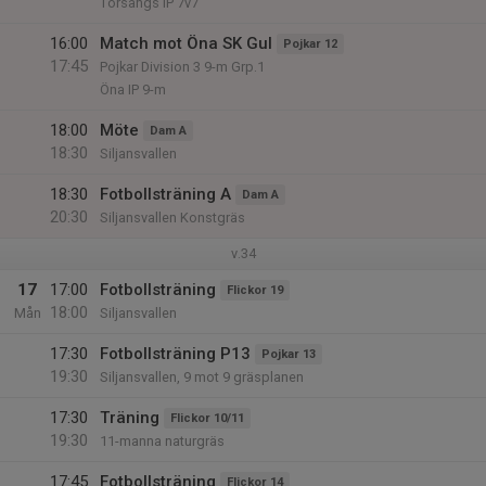
Torsångs IP 7v7
16:00
Match mot Öna SK Gul
Pojkar 12
17:45
Pojkar Division 3 9-m Grp.1
Öna IP 9-m
18:00
Möte
Dam A
18:30
Siljansvallen
18:30
Fotbollsträning A
Dam A
20:30
Siljansvallen Konstgräs
v.34
17
17:00
Fotbollsträning
Flickor 19
18:00
Mån
Siljansvallen
17:30
Fotbollsträning P13
Pojkar 13
19:30
Siljansvallen, 9 mot 9 gräsplanen
17:30
Träning
Flickor 10/11
19:30
11-manna naturgräs
17:45
Fotbollsträning
Flickor 14