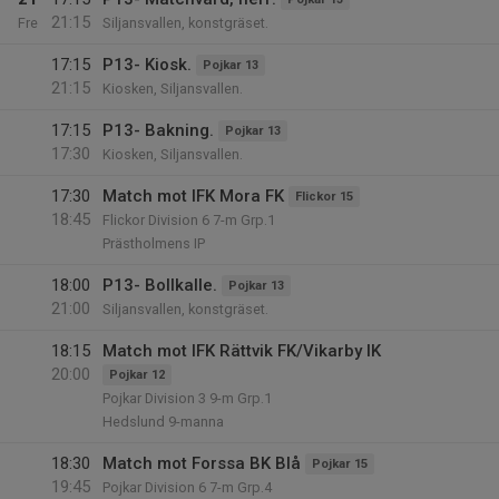
21:15
Fre
Siljansvallen, konstgräset.
17:15
P13- Kiosk.
Pojkar 13
21:15
Kiosken, Siljansvallen.
17:15
P13- Bakning.
Pojkar 13
17:30
Kiosken, Siljansvallen.
17:30
Match mot IFK Mora FK
Flickor 15
18:45
Flickor Division 6 7-m Grp.1
Prästholmens IP
18:00
P13- Bollkalle.
Pojkar 13
21:00
Siljansvallen, konstgräset.
18:15
Match mot IFK Rättvik FK/Vikarby IK
20:00
Pojkar 12
Pojkar Division 3 9-m Grp.1
Hedslund 9-manna
18:30
Match mot Forssa BK Blå
Pojkar 15
19:45
Pojkar Division 6 7-m Grp.4