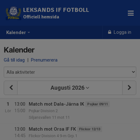
LEKSANDS IF FOTBOLL
Officiell hemsida
Logga in
Kalender
Kalender
Gå till idag
|
Prenumerera
Augusti 2026
1
13:00
Match mot Dala-Järna IK
Pojkar 09/11
15:00
Lör
Pojkar Division 2
Siljansvallen 11 mot 11
13:00
Match mot Orsa IF FK
Flickor 12/13
14:45
Flickor Division 4 9-m Grp.1