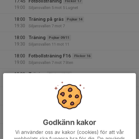
17:45
Fotbollsträning
Flickor 17
19:00
Siljansvallen 5 mot 5 Lugnet
18:00
Träning på gräs
Pojkar 14
19:30
Siljansvallen 7 mot 7
18:00
Träning
Pojkar 09/11
19:30
Siljansvallen 11 mot 11
18:00
Fotbollsträning F16
Flickor 16
19:00
Siljansvallen 7 mot 7 liten
18:30
Träning
Flickor 12/13
20:00
Siljansvallen 9 manna plan
19:00
*Intresseanmälan* Malung
Dam A
21:00
Siljansvallen
19:00
Fotboll
Herr
19:30
Siljansvallen Gräs
Godkänn kakor
19:30
Match mot Malungs IF
Dam A
Vi använder oss av kakor (cookies) för att vår
21:30
Division 3 Dam Dalarna
webbplats ska fungera bra för dig. De används