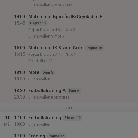
Siljansvallen 7 mot 7 liten
14:00
Match mot Bjursås IK/Grycksbo IF
15:45
Pojkar 13
Pojkar Division 4 9-m Grp.2
Siljansvallen 9 mot 9
15:00
Match mot IK Brage Grön
Pojkar 16
16:15
Pojkar Division 7 7-m Grp.4
Sportfältet 12
18:00
Möte
Dam A
18:30
Siljansvallen
18:30
Fotbollsträning A
Dam A
20:30
Siljansvallen Konstgräs
v.33
10
17:00
Fotbollsträning
Flickor 19
18:00
Mån
Siljansvallen
17:00
Träning
Pojkar 17