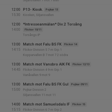
Siljansvallen 7 mot 7 liten
12:00
P13- Kiosk.
Pojkar 13
15:30
Kiosken, Siljansvallen.
12:00
*Intresseanmälan* Div.2 Torsång
14:00
Flickor 10/11
Torsångs IP
13:00
Match mot Falu BS FK
Flickor 14
14:15
Flickor Division 5 7-m Grp.1
Kopparvallen B 7 mot 7 2 södra
13:00
Match mot Vansbro AIK FK
Flickor 12/13
14:45
Flickor Division 4 9-m Grp.1
Vanåvallen 9 mot 9
13:00
Match mot Falu BS FK Gul
Pojkar 09/11
15:00
Pojkar Division 2
Siljansvallen 11 mot 11
14:00
Match mot Samuelsdals IF
Flickor 15
15:15
Flickor Division 6 7-m Grp.2