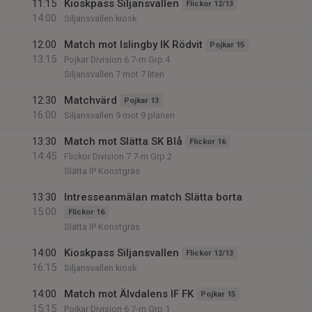
11:15
Kioskpass Siljansvallen
Flickor 12/13
14:00
Siljansvallen kiosk
12:00
Match mot Islingby IK Rödvit
Pojkar 15
13:15
Pojkar Division 6 7-m Grp.4
Siljansvallen 7 mot 7 liten
12:30
Matchvärd
Pojkar 13
16:00
Siljansvallen 9 mot 9 planen
13:30
Match mot Slätta SK Blå
Flickor 16
14:45
Flickor Division 7 7-m Grp.2
Slätta IP Konstgräs
13:30
Intresseanmälan match Slätta borta
15:00
Flickor 16
Slätta IP Konstgräs
14:00
Kioskpass Siljansvallen
Flickor 12/13
16:15
Siljansvallen kiosk
14:00
Match mot Älvdalens IF FK
Pojkar 15
15:15
Pojkar Division 6 7-m Grp.1