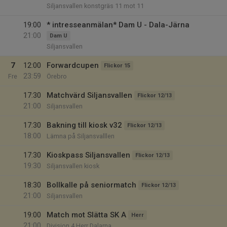
Siljansvallen konstgräs 11 mot 11
19:00
* intresseanmälan* Dam U - Dala-Järna
21:00
Dam U
Siljansvallen
7
12:00
Forwardcupen
Flickor 15
23:59
Fre
Örebro
17:30
Matchvärd Siljansvallen
Flickor 12/13
21:00
Siljansvallen
17:30
Bakning till kiosk v32
Flickor 12/13
18:00
Lämna på Siljansvalllen
17:30
Kioskpass Siljansvallen
Flickor 12/13
19:30
Siljansvallen kiosk
18:30
Bollkalle på seniormatch
Flickor 12/13
21:00
Siljansvallen
19:00
Match mot Slätta SK A
Herr
21:00
Division 4 Herr Dalarna