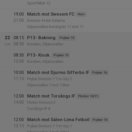
Sportfältet 12
19:00
Match mot Swesom FC
Herr
21:00
Division 4 Herr Dalarna
Siljansvallen konstgräs 11 mot 11
22
08:15
P13- Bakning.
Pojkar 13
08:30
Lör
Kiosken, Siljansvallen.
08:30
P13- Kiosk.
Pojkar 13
12:00
Kiosken, Siljansvallen.
10:00
Match mot Djurmo Sifferbo IF
Pojkar 16
11:15
Pojkar Division 7 7-m Grp.2
Siljansvallen 7 mot 7 liten
12:00
Match mot Torsångs IF
Flickor 10/11
14:00
Flickor Division 2
Torsångs IP A
12:00
Match mot Sälen-Lima Fotboll
Pojkar 16
13:15
Pojkar Division 7 7-m Grp.1