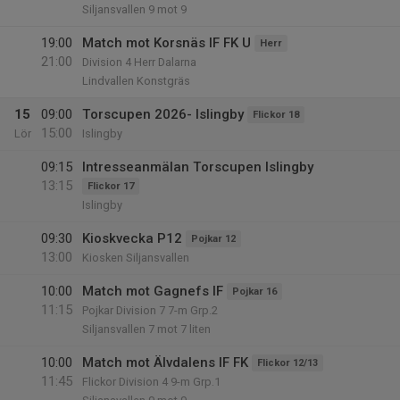
Siljansvallen 9 mot 9
19:00
Match mot Korsnäs IF FK U
Herr
21:00
Division 4 Herr Dalarna
Lindvallen Konstgräs
15
09:00
Torscupen 2026- Islingby
Flickor 18
15:00
Lör
Islingby
09:15
Intresseanmälan Torscupen Islingby
13:15
Flickor 17
Islingby
09:30
Kioskvecka P12
Pojkar 12
13:00
Kiosken Siljansvallen
10:00
Match mot Gagnefs IF
Pojkar 16
11:15
Pojkar Division 7 7-m Grp.2
Siljansvallen 7 mot 7 liten
10:00
Match mot Älvdalens IF FK
Flickor 12/13
11:45
Flickor Division 4 9-m Grp.1