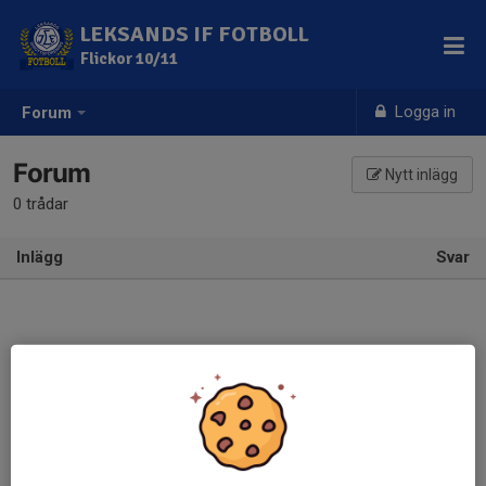
LEKSANDS IF FOTBOLL
Flickor 10/11
Logga in
Forum
Forum
Nytt inlägg
0 trådar
Inlägg
Svar
Bli först med att skriva i forumet!
Klicka på
Nytt inlägg
uppe till höger.