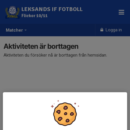
LEKSANDS IF FOTBOLL
Flickor 10/11
Logga in
Matcher
Aktiviteten är borttagen
Aktiviteten du försöker nå är borttagen från hemsidan.