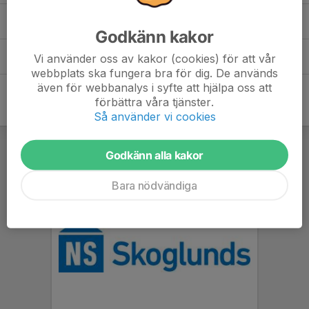
Pepes Cup 2023
(1)
Godkänn kakor
Planering och material
(1)
Vi använder oss av kakor (cookies) för att vår
webbplats ska fungera bra för dig. De används
även för webbanalys i syfte att hjälpa oss att
förbättra våra tjänster.
Så använder vi cookies
Godkänn alla kakor
Bara nödvändiga