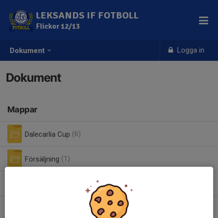
LEKSANDS IF FOTBOLL
Flickor 12/13
Logga in
Dokument
Dokument
Mappar
Dalecarlia Cup
(6)
Försäljning
(1)
Föräldramöte
(3)
Matchvärd
(3)