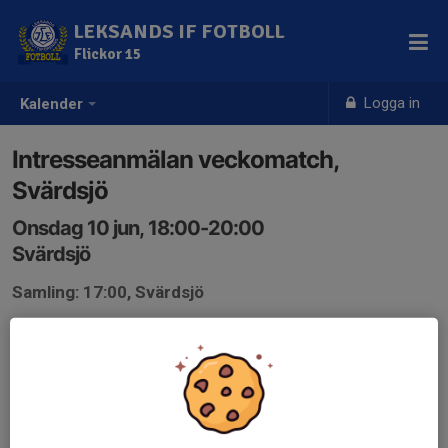
LEKSANDS IF FOTBOLL
Flickor 15
Logga in
Kalender
Intresseanmälan veckomatch,
Svärdsjö
Onsdag 10 jun, 18:00-20:00
Svärdsjö
Samling: 17:00, Svärdsjö
Intresseanmälan för en veckomatch.
Skriv en kommentar om eventuella önskemål. Tid/plats
för matchen hittar ni i svenska lag.