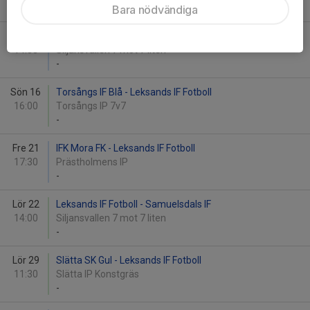
-
Bara nödvändiga
Lör 15
Leksands IF Fotboll - Dala-Järna IK
14:00
Siljansvallen 7 mot 7 liten
-
Sön 16
Torsångs IF Blå - Leksands IF Fotboll
16:00
Torsångs IP 7v7
-
Fre 21
IFK Mora FK - Leksands IF Fotboll
17:30
Prästholmens IP
-
Lör 22
Leksands IF Fotboll - Samuelsdals IF
14:00
Siljansvallen 7 mot 7 liten
-
Lör 29
Slätta SK Gul - Leksands IF Fotboll
11:30
Slätta IP Konstgräs
-