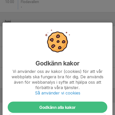
10:00
Flodavallen
-
Juni
Sön 7
Malungs IF - Leksands IF Fotboll
12:00
Skinnarvallen 7 mot 7
-
Sön 7
Leksands IF Fotboll - Bjursås IK
14:00
Siljansvallen konstgräs 7 mot 7 södra
Godkänn kakor
-
Vi använder oss av kakor (cookies) för att vår
Ons 10
Svärdsjö IF/Envikens IF - Leksands IF Fotboll
webbplats ska fungera bra för dig. De används
18:00
Källängets IP 7-m
även för webbanalys i syfte att hjälpa oss att
-
förbättra våra tjänster.
Så använder vi cookies
Augusti
Godkänn alla kakor
Lör 8
Leksands IF Fotboll - Stora Tuna IK Svart
12:00
Siljansvallen 7 mot 7 liten