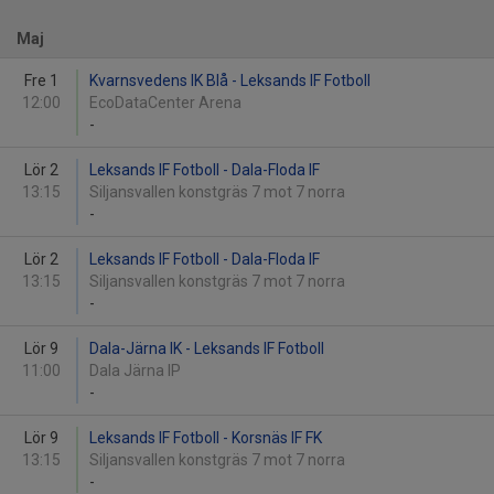
Maj
Fre 1
Kvarnsvedens IK Blå - Leksands IF Fotboll
12:00
EcoDataCenter Arena
-
Lör 2
Leksands IF Fotboll - Dala-Floda IF
13:15
Siljansvallen konstgräs 7 mot 7 norra
-
Lör 2
Leksands IF Fotboll - Dala-Floda IF
13:15
Siljansvallen konstgräs 7 mot 7 norra
-
Lör 9
Dala-Järna IK - Leksands IF Fotboll
11:00
Dala Järna IP
-
Lör 9
Leksands IF Fotboll - Korsnäs IF FK
13:15
Siljansvallen konstgräs 7 mot 7 norra
-