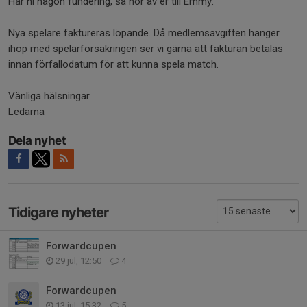
Har ni någon fundering, så hör av er till Emmy.
Nya spelare faktureras löpande. Då medlemsavgiften hänger
ihop med spelarförsäkringen ser vi gärna att fakturan betalas
innan förfallodatum för att kunna spela match.
Vänliga hälsningar
Ledarna
Dela nyhet
Tidigare nyheter
Forwardcupen
29 jul, 12:50
4
Forwardcupen
13 jul, 15:32
5