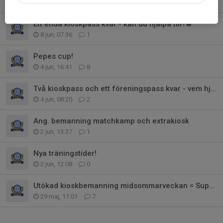
9 jun, 07:55
2
Ett enda kioskpass kvar - kan du hjälpa till?⚽
8 jun, 07:36
1
Pepes cup!
4 jun, 16:41
8
Två kioskpass och ett föreningspass kvar - vem hjälper oss i mål?⚽
4 jun, 08:20
2
Ang. bemanning matchkamp och extrakiosk
2 jun, 13:37
1
Nya träningstider!
2 jun, 12:08
0
Utökad kioskbemanning midsommarveckan = Superchans till lagkassan!
29 maj, 11:01
7