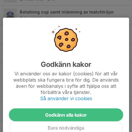
Betalning cup samt inlämning av matchtröjor
5 jul, 19:30
0
Extrakiosk!
17 jun, 13:22
0
Kioskvecka!
14 jun, 15:46
0
Godkänn kakor
Pepes cup, att tänka på!
Vi använder oss av kakor (cookies) för att vår
12 jun, 08:16
0
webbplats ska fungera bra för dig. De används
även för webbanalys i syfte att hjälpa oss att
Pepes Cup - Lagindelning och spelschema!
förbättra våra tjänster.
10 jun, 11:02
4
Så använder vi cookies
Match/Träning Onsdag 10/6
Godkänn alla kakor
9 jun, 08:30
0
Inför Pepe’s cup
Bara nödvändiga