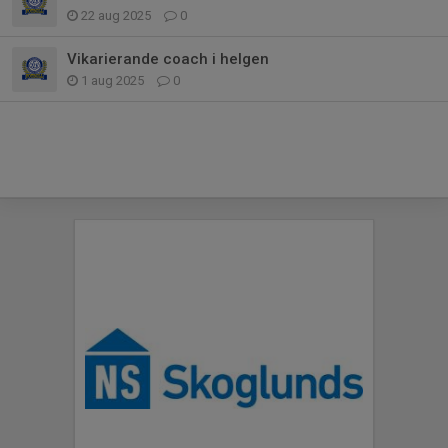
22 aug 2025
0
Vikarierande coach i helgen
1 aug 2025
0