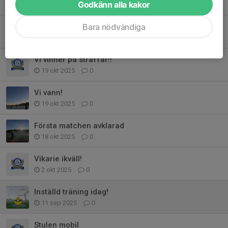
Godkänn alla kakor
18 jan, 13:20
0
Bara nödvändiga
Tyvärr förlust i semifinalen
19 okt 2025
1
Vi vinner på straffar!!
19 okt 2025
0
Vi vann!
19 okt 2025
0
Första matchen avklarad
18 okt 2025
0
Vikarie ikväll!
2 okt 2025
0
Inställd träning idag!
11 sep 2025
0
Stulen mobil