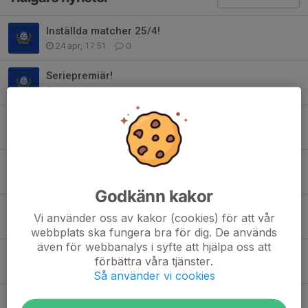
Inställda matcher 25/4!
24 apr, 17:51
0
Seriepremiär!
14 apr, 07:37
0
Uppkommande matcher
2 apr, 15:04
0
Viktig information!
17 mar, 19:31
0
Godkänn kakor
Information om träningar utomhus!
Vi använder oss av kakor (cookies) för att vår
4 mar, 16:44
0
webbplats ska fungera bra för dig. De används
även för webbanalys i syfte att hjälpa oss att
Inställd match 14/2
förbättra våra tjänster.
13 feb, 13:18
0
Så använder vi cookies
Lagmöte 20/1 17.30