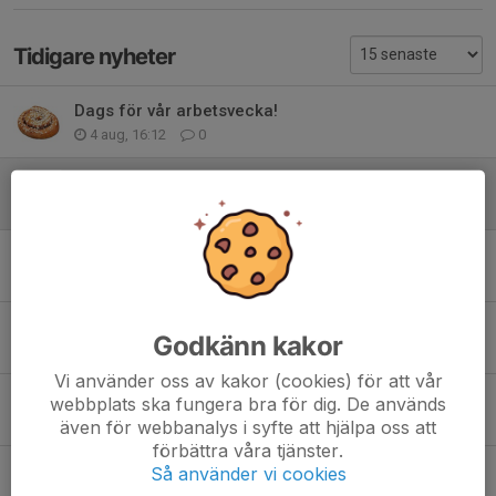
Tidigare nyheter
Dags för vår arbetsvecka!
4 aug, 16:12
0
Sommarträning!
1 jul, 10:01
0
Sommaruppehåll!
25 jun, 20:27
1
Bra jobbat!
Godkänn kakor
31 maj, 23:49
0
Vi använder oss av kakor (cookies) för att vår
OBS
webbplats ska fungera bra för dig. De används
17 maj, 13:09
0
även för webbanalys i syfte att hjälpa oss att
förbättra våra tjänster.
Arbetspass säsongen 2026
Så använder vi cookies
5 maj, 22:54
0