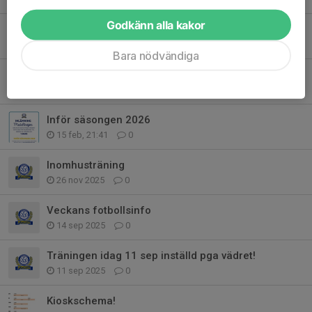
Godkänn alla kakor
BAMBUSA!
29 apr, 17:14
0
Bara nödvändiga
Välkomna till säsongen 2026
23 mar, 17:11
0
Inför säsongen 2026
15 feb, 21:41
0
Inomhusträning
26 nov 2025
0
Veckans fotbollsinfo
14 sep 2025
0
Träningen idag 11 sep inställd pga vädret!
11 sep 2025
0
Kioskschema!