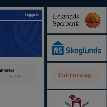
Logga in
umerera
heter via RSS