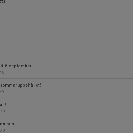
ats.
 4-5 september
0
r sommaruppehållet!
0
ll!
0
ns cup!
0