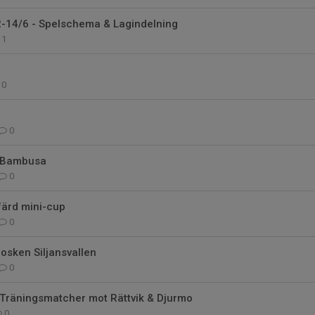
14/6 - Spelschema & Lagindelning
1
0
0
n Bambusa
0
färd mini-cup
0
iosken Siljansvallen
0
 Träningsmatcher mot Rättvik & Djurmo
0