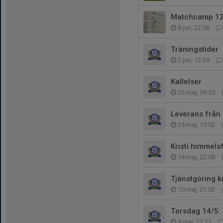
Matchcamp 12-
8 jun, 22:06
Träningstider
2 jun, 12:29
Kallelser
26 maj, 09:30
Leverans frå
24 maj, 19:02
Kristi himmels
14 maj, 22:08
Tjänstgöring k
10 maj, 21:03
Torsdag 14/5:
9 maj, 22:21