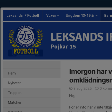
Leksands IF Fotboll
Vuxen
Ungdom 13-19 år
Barn
LEKSANDS I
Pojkar 15
Imorgon har vi 
Hem
omklädnings
Nyheter
8 aug 2025
0 komm
Truppen
Hej,
Matcher
För er info har vi inte ti