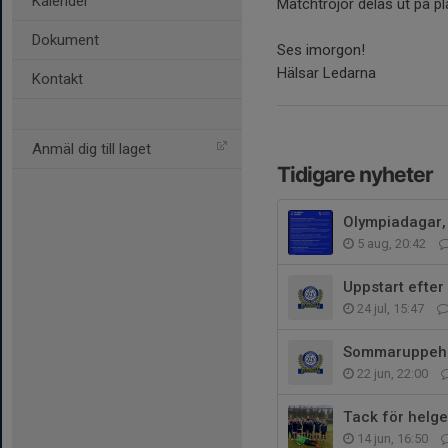
Kalender
Matchtröjor delas ut på pl
Dokument
Ses imorgon!
Hälsar Ledarna
Kontakt
Anmäl dig till laget
Tidigare nyheter
Olympiadagar,
5 aug, 20:42
Uppstart efte
24 jul, 15:47
Sommaruppehå
22 jun, 22:00
Tack för helge
14 jun, 16:50