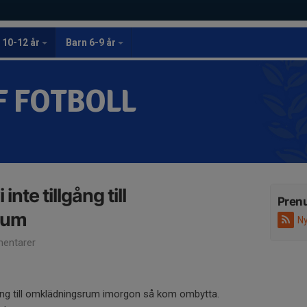
 10-12 år
Barn 6-9 år
F FOTBOLL
inte tillgång till
Pren
rum
Ny
entarer
llgång till omklädningsrum imorgon så kom ombytta.