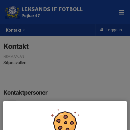
LEKSANDS IF FOTBOLL
Pojkar 17
Logga in
Kontakt
Kontakt
HEMMAPLAN
Siljansvallen
Kontaktpersoner
Patrik Zackrisson
Tränare
076-225 80 15
patrikzackrisson@live.se