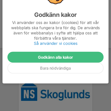
Johan Falk
Lagledare
Godkänn kakor
Mobil visas bara för inloggade
johan.falk@leksandsfotboll.se
Vi använder oss av kakor (cookies) för att vår
webbplats ska fungera bra för dig. De används
även för webbanalys i syfte att hjälpa oss att
förbättra våra tjänster.
Så använder vi cookies
Godkänn alla kakor
Bara nödvändiga