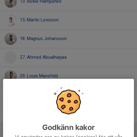
13. Rickie Hampshire
15. Martin Levisson
18. Magnus Johansson
27. Ahmed Abualhayjaa
29. Louis Mansfeld
30. Raman Yousif
33. Nolan Hargous
Godkänn kakor
Mittfältare
Vi använder oss av kakor (cookies) för att vår