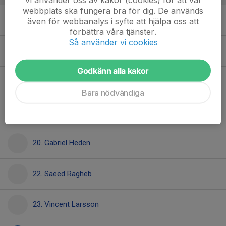
webbplats ska fungera bra för dig. De används
8. Ibrahim Lyad Yahia
även för webbanalys i syfte att hjälpa oss att
förbättra våra tjänster.
Så använder vi cookies
14. Elias Sjölund Zeniou
Godkänn alla kakor
17. Sedam Mohamed Dawoud
Bara nödvändiga
19. Alin Vigariu
20. Gabriel Heden
22. Saeed Ragheb
23. Vincent Larsson