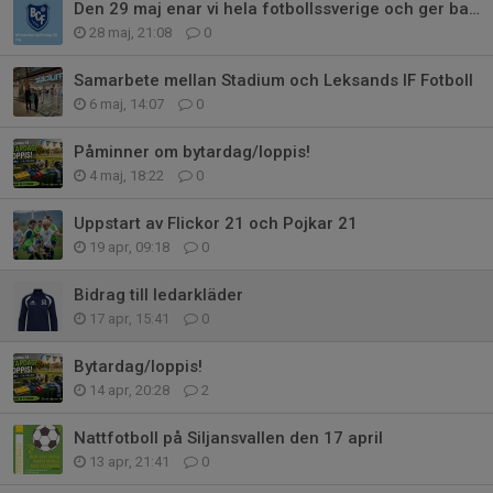
Den 29 maj enar vi hela fotbollssverige och ger barncancer en match igen!
28 maj, 21:08
0
Samarbete mellan Stadium och Leksands IF Fotboll
6 maj, 14:07
0
Påminner om bytardag/loppis!
4 maj, 18:22
0
Uppstart av Flickor 21 och Pojkar 21
19 apr, 09:18
0
Bidrag till ledarkläder
17 apr, 15:41
0
Bytardag/loppis!
14 apr, 20:28
2
Nattfotboll på Siljansvallen den 17 april
13 apr, 21:41
0