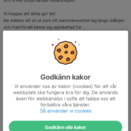
och ni kan börja handla i ledarshopen.
Vi hoppas att detta gör det
lite enklare att se ut som ett sammansvetsat lag längs sidlinjen
och framförallt känna sig uppskattad för
den tid och energi ni lägger ner för våra spelare.
Tills jag har era uppgifter så kan ni kika i vår
ledarshop.
Tack för allt ni gör för klubben!
/ Styrelsen genom Johan Falk
Godkänn kakor
Vi använder oss av kakor (cookies) för att vår
Dela nyhet
webbplats ska fungera bra för dig. De används
även för webbanalys i syfte att hjälpa oss att
förbättra våra tjänster.
Så använder vi cookies
Tidigare nyheter
Godkänn alla kakor