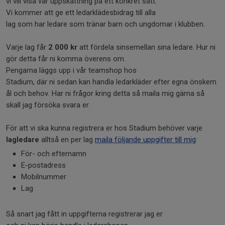
vi vill visa vår uppskattning på ett konkret sätt.
Vi kommer att ge ett ledarklädesbidrag till alla
lag som har ledare som tränar barn och ungdomar i klubben.
Varje lag får
2 000 kr
att fördela sinsemellan sina ledare. Hur ni
gör detta får ni komma överens om.
Pengarna läggs upp i vår teamshop hos
Stadium, där ni sedan kan handla ledarkläder efter egna önskem
ål och behov. Har ni frågor kring detta så maila mig gärna så
skall jag försöka svara er.
För att vi ska kunna registrera er hos Stadium behöver varje
lagledare
alltså en per lag
maila följande uppgifter till mig
:
För- och efternamn
E-postadress
Mobilnummer
Lag
Så snart jag fått in uppgifterna registrerar jag er