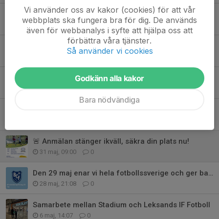
Vi använder oss av kakor (cookies) för att vår
Varmt tack! ⚽️
webbplats ska fungera bra för dig. De används
1 jul, 10:56
0
även för webbanalys i syfte att hjälpa oss att
förbättra våra tjänster.
Tyvärr ingen mer fotografering!
Så använder vi cookies
25 jun, 10:28
0
Godkänn alla kakor
Tack Dala Energi! 💛💙
17 jun, 17:17
0
Bara nödvändiga
För tydlighetens skull MATCHCAMPER
10 jun, 22:44
0
🚨 Anmälan stänger ikväll, säkra din plats nu!
31 maj, 09:00
0
Den 29 maj enar vi hela fotbollssverige och ger barncancer en match igen!
28 maj, 21:08
0
Samarbete mellan Stadium och Leksands IF Fotboll
6 maj, 14:07
0