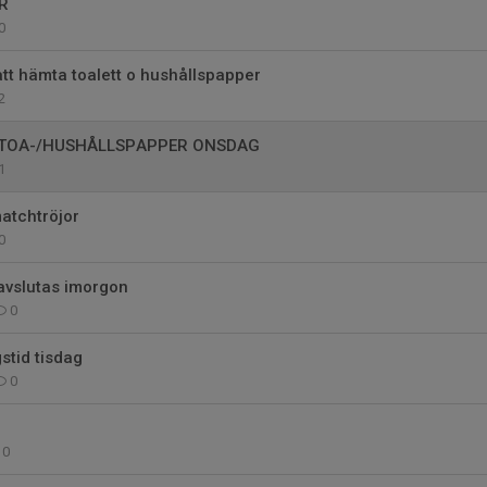
R
0
t hämta toalett o hushållspapper
2
 TOA-/HUSHÅLLSPAPPER ONSDAG
1
atchtröjor
0
avslutas imorgon
0
stid tisdag
0
0