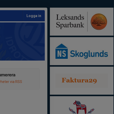
Logga in
umerera
heter via RSS