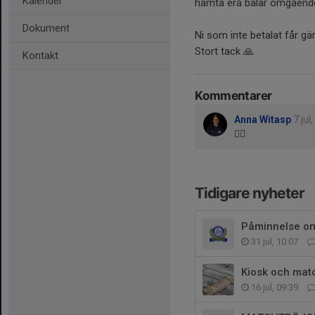
Kalender
hämta era balar omgående
Dokument
Ni som inte betalat får gä
Stort tack 🙏
Kontakt
Kommentarer
Anna Witasp
7 jul
👍🏻
Tidigare nyheter
Påminnelse om 
31 jul, 10:07
Kiosk och mat
16 jul, 09:39