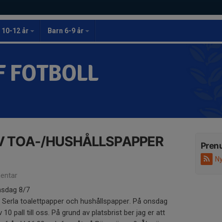
 10-12 år
Barn 6-9 år
F FOTBOLL
V TOA-/HUSHÅLLSPAPPER
Pren
Ny
entar
sdag 8/7
Serla toalettpapper och hushållspapper. På onsdag
 pall till oss. På grund av platsbrist ber jag er att