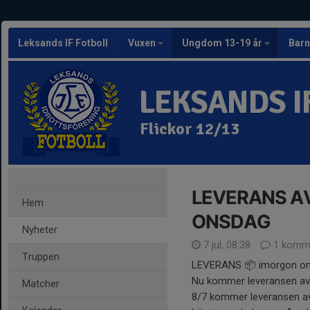
Leksands IF Fotboll
Vuxen
Ungdom 13-19 år
Barn
LEKSANDS I
Flickor 12/13
LEVERANS A
Hem
ONSDAG
Nyheter
7 jul, 08:38
1 komm
Truppen
LEVERANS 📦 imorgon on
Nu kommer leveransen av 
Matcher
8/7 kommer leveransen av 10