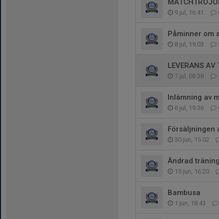
MATCHTRÖJO
9 jul, 16:41
Påminner om at
8 jul, 19:03
LEVERANS AV
7 jul, 08:38
Inlämning av m
6 jul, 19:36
Försäljningen 
30 jun, 15:02
Ändrad träning
15 jun, 16:20
Bambusa
1 jun, 18:43