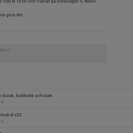
 från kl 16:00 och framåt på Rönnvägen 9, Åkerö.
rna göra det.
, 09:17
kiosk, bollkalle och bak
8
chvärd v32
2