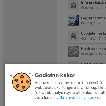
Info om kiosk 
10 maj, 13:28
Lagfotograferi
7 maj, 21:12
Uppdatering kr
2 maj, 21:17
Kiosk och mat
30 apr, 23:19
Förtydligande
22 apr, 21:09
Godkänn kakor
Spelarmöte
Vi använder oss av kakor (cookies) för 
17 apr, 09:07
webbplats ska fungera bra för dig. De
för webbanalys i syfte att hjälpa oss att
våra tjänster.
Så använder vi cookies