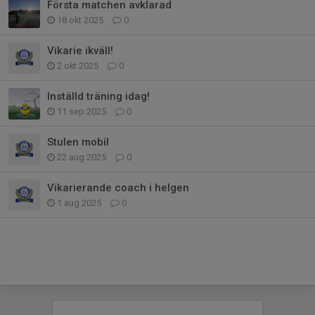
Första matchen avklarad
18 okt 2025
0
Vikarie ikväll!
2 okt 2025
0
Inställd träning idag!
11 sep 2025
0
Stulen mobil
22 aug 2025
0
Vikarierande coach i helgen
1 aug 2025
0