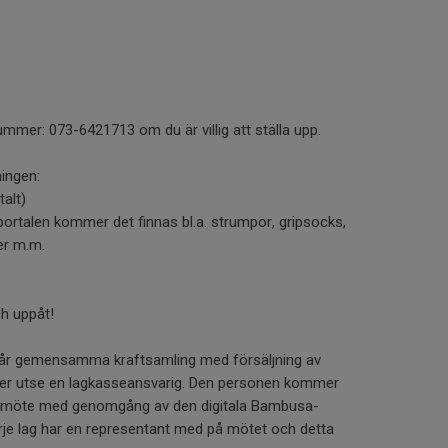
mmer: 073-6421713 om du är villig att ställa upp.
ingen:
talt)
I portalen kommer det finnas bl.a. strumpor, gripsocks,
ger m.m.
ch uppåt!
 vår gemensamma kraftsamling med försäljning av
er utse en lagkasseansvarig. Den personen kommer
italt möte med genomgång av den digitala Bambusa-
varje lag har en representant med på mötet och detta