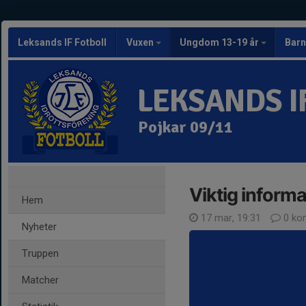
Leksands IF Fotboll
Vuxen
Ungdom 13-19 år
Barn
LEKSANDS I
Pojkar 09/11
Viktig informa
Hem
17 mar, 19:31
0 ko
Nyheter
Truppen
Matcher