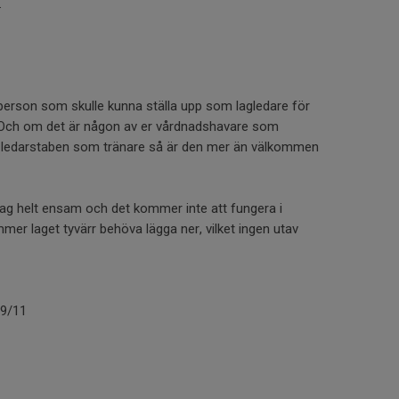
7.
person som skulle kunna ställa upp som lagledare för
Och om det är någon av er vårdnadshavare som
in i ledarstaben som tränare så är den mer än välkommen
 jag helt ensam och det kommer inte att fungera i
er laget tyvärr behöva lägga ner, vilket ingen utav
09/11