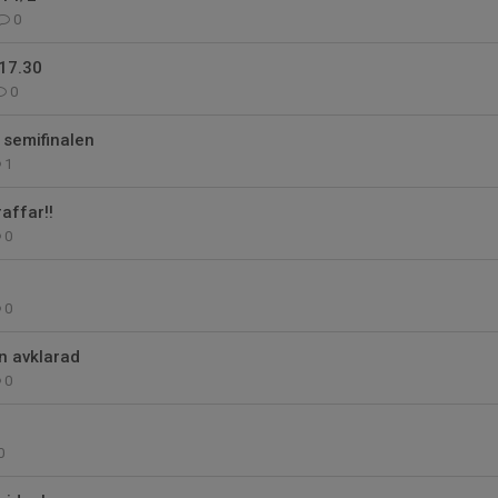
0
17.30
0
i semifinalen
1
raffar!!
0
0
n avklarad
0
0