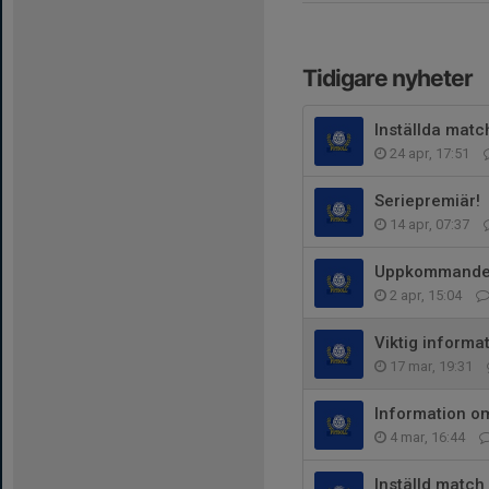
Tidigare nyheter
Inställda matc
24 apr, 17:51
Seriepremiär!
14 apr, 07:37
Uppkommande
2 apr, 15:04
Viktig informat
17 mar, 19:31
Information o
4 mar, 16:44
Inställd match