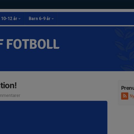
 10-12 år
Barn 6-9 år
F FOTBOLL
tion!
Pren
mmentarer
Ny