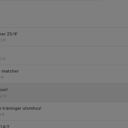
her 25/4!
0
0
 matcher
0
ion!
0
m träningar utomhus!
0
 14/2