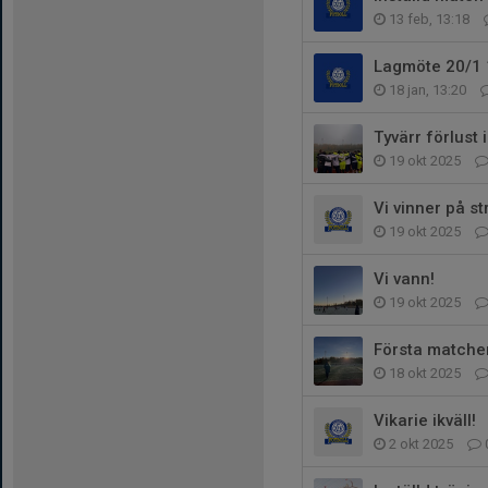
13 feb, 13:18
Lagmöte 20/1 
18 jan, 13:20
Tyvärr förlust 
19 okt 2025
Vi vinner på st
19 okt 2025
Vi vann!
19 okt 2025
Första matche
18 okt 2025
Vikarie ikväll!
2 okt 2025