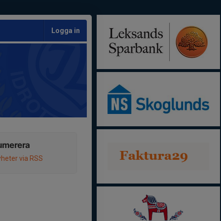
Logga in
umerera
heter via RSS