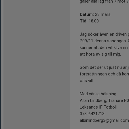
gäller alla lag från 7 mot 
Datum:
23 mars
Tid:
18.00
Jag söker även en driven 
P09/11 denna säsongen. 
känner att den vill kliva 
att höra av sig till mig.
Som det ser ut just nu är
fortsättningen och då komm
oss vill.
Med vänlig hälsning
Albin Lindberg, Tränare P
Leksands IF Fotboll
073-6421713
albinlindberg3@gmail.com